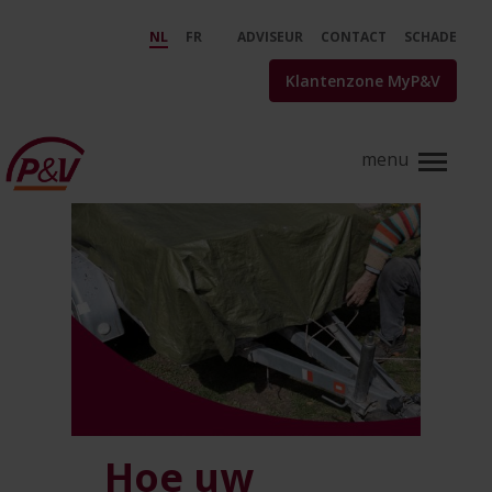
Skip to Main Content
Verzekering aanhangwagen: hoe
NL
FR
ADVISEUR
CONTACT
SCHADE
Klantenzone MyP&V
Hoe uw