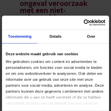
ongeval veroorzaak
met een niet-
gekoppelde
aanhangwagen?
Toestemming
Details
Over
Een
ongeval
kan ook gebeuren als uw
aanhangwagen niet gekoppeld is aan
een trekkend voertuig. De
Deze website maakt gebruik van cookies
aanhangwagen kan bijvoorbeeld op
zijn eentje van een oprit naar
We gebruiken cookies om content en advertenties te
beneden rollen. Tot welke
personaliseren, om functies voor social media te bieden
verzekering moet u zich dan richten?
en om ons websiteverkeer te analyseren. Ook delen we
informatie over uw gebruik van onze site met onze
Tot een MTM (maximaal
partners voor social media, adverteren en analyse. Deze
toegelaten massa) van 500 kg
partners kunnen deze gegevens combineren met andere
dekt de
BA familiale
informatie die u aan ze heeft verstrekt of die ze hebben
verzekering
(als het om privé
verzameld op basis van uw gebruik van hun services.
gebruik gaat) of de verzekering