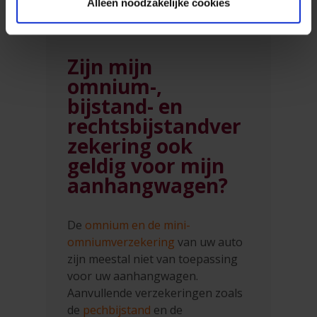
Alleen noodzakelijke cookies
Zijn mijn
omnium-,
bijstand- en
rechtsbijstandver
zekering ook
geldig voor mijn
aanhangwagen?
De
omnium en de mini-
omniumverzekering
van uw auto
zijn meestal niet van toepassing
voor uw aanhangwagen.
Aanvullende verzekeringen zoals
de
pechbijstand
en de