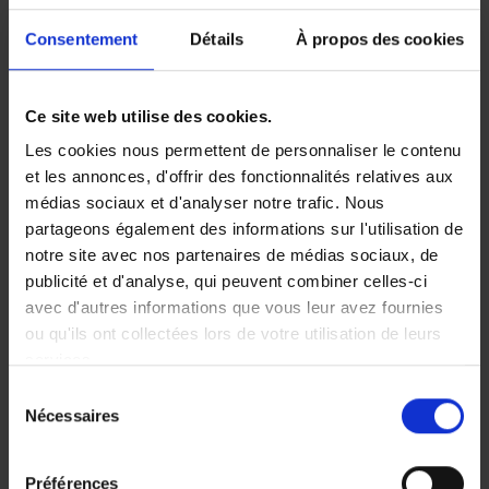
(s'il s'agit d'un usage privé)
Consentement
Détails
À propos des cookies
ou la RC Entreprise (s'il
s'agit d'un usage
professionnel) qui couvre
Ce site web utilise des cookies.
les dégâts. Si vous ne
disposez d’aucune de ces
Les cookies nous permettent de personnaliser le contenu
deux assurances, vous
et les annonces, d'offrir des fonctionnalités relatives aux
devrez indemniser vous-
médias sociaux et d'analyser notre trafic. Nous
même tous les dommages.
partageons également des informations sur l'utilisation de
notre site avec nos partenaires de médias sociaux, de
Pour une MMA comprise
publicité et d'analyse, qui peuvent combiner celles-ci
entre 500 et 750 kg, c'est
avec d'autres informations que vous leur avez fournies
généralement la RC du
ou qu'ils ont collectées lors de votre utilisation de leurs
véhicule tractant qui couvre
services.
les dégâts. Attention :
Sélection
certains assureurs exigent
Nécessaires
du
d'être informés pour les
consentement
remorques dont la MMA
dépasse 500 kg.
Préférences