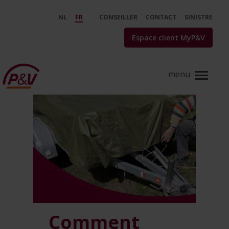
Saut au contenu principal
Assurance remorque : comment 
NL
FR
CONSEILLER
CONTACT
SINISTRE
Espace client MyP&V
Comment