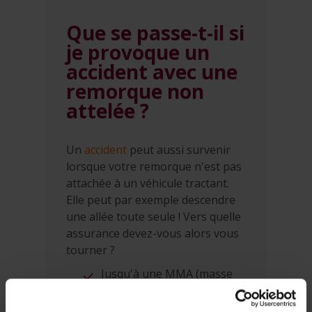
Que se passe-t-il si
je provoque un
accident avec une
remorque non
attelée ?
Un
accident
peut aussi survenir
lorsque votre remorque n'est pas
attachée à un véhicule tractant.
Elle peut par exemple descendre
une allée toute seule ! Vers quelle
assurance devez-vous alors vous
tourner ?
Jusqu'à une MMA (masse
maximum autorisée) de
500 kg, c'est la
RC familiale