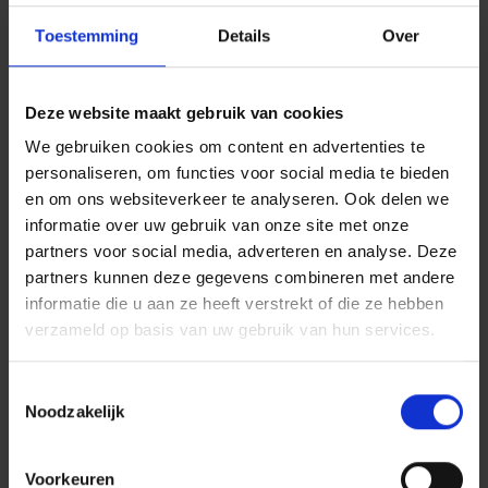
laatste jaren naar schatting tot
100.000 Belgen zonder
Toestemming
Details
Over
autoverzekering rondrijden (bron:
Assuralia). Bijzonder onverstandig.
Bent u in fout bent bij een
Deze website maakt gebruik van cookies
verkeersongeval, dan betaalt uw BA-
autoverzekering de kosten van de
We gebruiken cookies om content en advertenties te
tegenpartij.
personaliseren, om functies voor social media te bieden
en om ons websiteverkeer te analyseren. Ook delen we
Hebt u geen BA-verzekering, dan zal
informatie over uw gebruik van onze site met onze
het slachtoffer zich richten tot het
partners voor social media, adverteren en analyse. Deze
Belgisch Gemeenschappelijk
partners kunnen deze gegevens combineren met andere
Waarborgfonds
. Die zal de kosten
informatie die u aan ze heeft verstrekt of die ze hebben
van de schade vergoeden, maar zal
verzameld op basis van uw gebruik van hun services.
ze daarna op u verhalen. Dat
betekent dat u opdraait voor alle
kosten, en die kunnen serieus
Toestemmingsselectie
oplopen. Zeker als er sprake is van
Noodzakelijk
lichamelijke schade. U riskeert dan
ook uw leven lang te moeten
Voorkeuren
afbetalen omdat u zonder