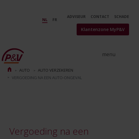
Skip to Main Content
Schadevergoeding auto-ongeval: 
ADVISEUR
CONTACT
SCHADE
NL
FR
Klantenzone MyP&V
AUTO
AUTO VERZEKEREN
VERGOEDING NA EEN AUTO-ONGEVAL
Vergoeding na een