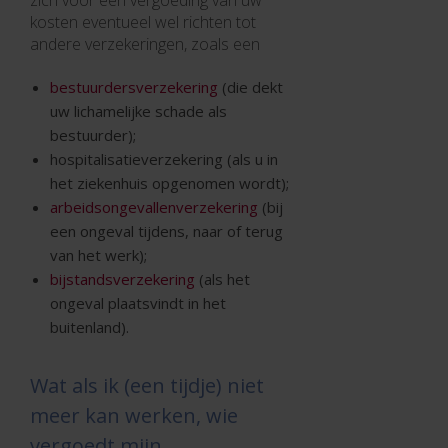
zich voor een vergoeding van uw
kosten eventueel wel richten tot
andere verzekeringen, zoals een
bestuurdersverzekering
(die dekt
uw lichamelijke schade als
bestuurder);
hospitalisatieverzekering (als u in
het ziekenhuis opgenomen wordt);
arbeidsongevallenverzekering
(bij
een ongeval tijdens, naar of terug
van het werk);
bijstandsverzekering
(als het
ongeval plaatsvindt in het
buitenland).
Wat als ik (een tijdje) niet
meer kan werken, wie
vergoedt mijn