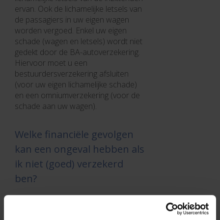
ervan. Ook de lichamelijke letsels van
de passagiers in uw eigen wagen
worden vergoed. Enkel uw eigen
schade (wagen en letsels) wordt niet
gedekt door de BA-autoverzekering.
Hiervoor moet u een
bestuurdersverzekering afsluiten
(voor uw eigen lichamelijke schade)
en een omniumverzekering (voor de
schade aan uw wagen).
Welke financiële gevolgen
kan een ongeval hebben als
ik niet (goed) verzekerd
ben?
De BA-autoverzekering is in België
wettelijk verplicht. Toch zouden de