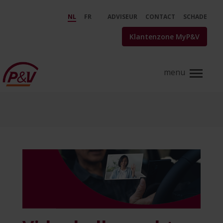
Skip to Main Content
Videobellen in de auto: mag dat
NL
FR
ADVISEUR
CONTACT
SCHADE
Klantenzone MyP&V