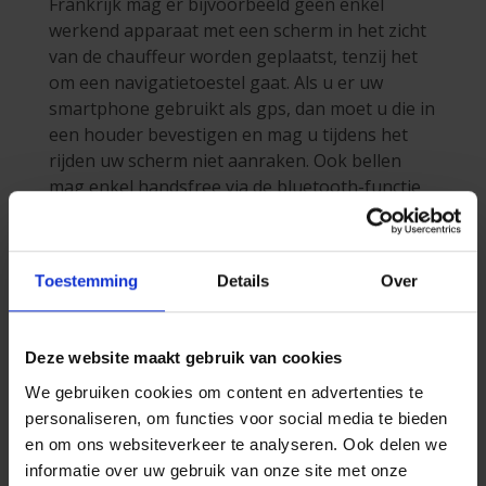
Frankrijk mag er bijvoorbeeld geen enkel
werkend apparaat met een scherm in het zicht
van de chauffeur worden geplaatst, tenzij het
om een navigatietoestel gaat. Als u er uw
smartphone gebruikt als gps, dan moet u die in
een houder bevestigen en mag u tijdens het
rijden uw scherm niet aanraken. Ook bellen
mag enkel handsfree via de bluetooth-functie
van uw auto of een carkit en het gebruik van
oortjes is verboden. Wie deze regels
overtreedt, riskeert een boete tot 1.500 euro
Toestemming
Details
Over
én de inbeslagname van zijn gsm of ander
toestel.
Tip: een autorit buiten de landsgrenzen?
Deze website maakt gebruik van cookies
Vermijd gepeperde boetes en check op
We gebruiken cookies om content en advertenties te
voorhand de lokale regels voor
personaliseren, om functies voor social media te bieden
smartphonegebruik achter het stuur.
en om ons websiteverkeer te analyseren. Ook delen we
informatie over uw gebruik van onze site met onze